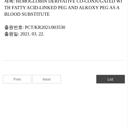
제목
: HEMOGLOBIN DERIVATIVE CO-CONJUGATED WI
TH FATTY ACID-LINKED PEG AND ALKOXY PEG AS A
BLOOD SUBSTITUTE
출원번호
: PCT/KR2021/003530
출원일
: 2021. 03. 22.
Prev
Next
List